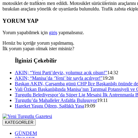
motosiklet de trafikten men edildi. Motosiklet sürücülerinin araçlarını
bırakılan araçlara yönelik de uyarılarda bulunuldu. Trafik zabıta ekiple
YORUM YAP
Yorum yapabilmek için
giriş
yapmalısınız.
Henüz bu içeriğe yorum yapılmamış.
İlk yorum yapan olmak ister misiniz?
İlginizi Çekebilir
AKIN; “Yeni Parti’deyiz, yolumuz açık olsun!”
14:32
AKIN; “Manisa’da ‘Yeni’ bir sayfa açılıyor!”
19:28
Başkan AKIN, Çarşamba günü CHP İlçe Başkanlığı önünde de
Vali Özkan Başkanlığında Manisa’nın Tarımsal Potansiyeli ve 
Turgutlu Belediyespor’da Süper Lig Mesaisi İlk Antrenmanla B
Turgutlu’da Mahalleler Asfaltla Buluşuyor
19:11
Hareket Yaşını Öğren, Sağlıklı Yaşa
19:09
KATEGORİLER
GÜNDEM