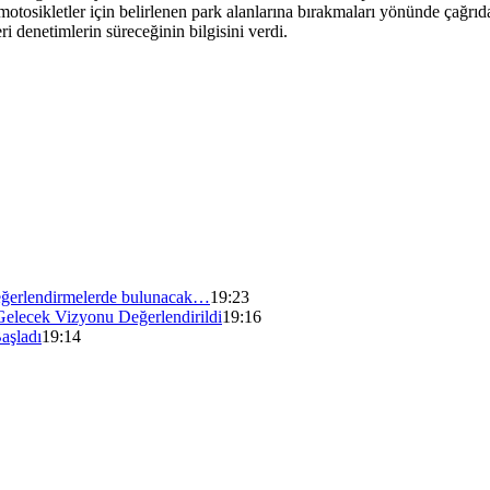
 motosikletler için belirlenen park alanlarına bırakmaları yönünde çağrı
ri denetimlerin süreceğinin bilgisini verdi.
ğerlendirmelerde bulunacak…
19:23
Gelecek Vizyonu Değerlendirildi
19:16
aşladı
19:14