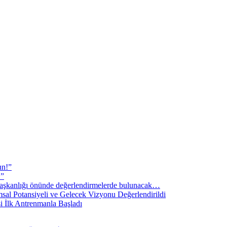
un!”
!”
şkanlığı önünde değerlendirmelerde bulunacak…
sal Potansiyeli ve Gelecek Vizyonu Değerlendirildi
i İlk Antrenmanla Başladı