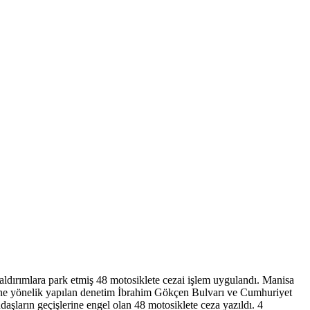
kaldırımlara park etmiş 48 motosiklete cezai işlem uygulandı. Manisa
şgaline yönelik yapılan denetim İbrahim Gökçen Bulvarı ve Cumhuriyet
aşların geçişlerine engel olan 48 motosiklete ceza yazıldı. 4