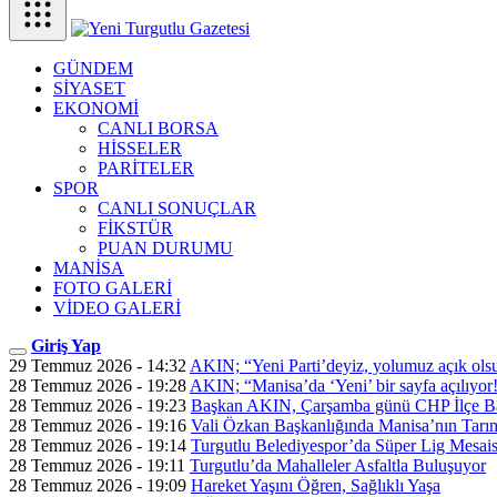
GÜNDEM
SİYASET
EKONOMİ
CANLI BORSA
HİSSELER
PARİTELER
SPOR
CANLI SONUÇLAR
FİKSTÜR
PUAN DURUMU
MANİSA
FOTO GALERİ
VİDEO GALERİ
Giriş Yap
29 Temmuz 2026 - 14:32
AKIN; “Yeni Parti’deyiz, yolumuz açık ols
28 Temmuz 2026 - 19:28
AKIN; “Manisa’da ‘Yeni’ bir sayfa açılıyor
28 Temmuz 2026 - 19:23
Başkan AKIN, Çarşamba günü CHP İlçe Ba
28 Temmuz 2026 - 19:16
Vali Özkan Başkanlığında Manisa’nın Tarım
28 Temmuz 2026 - 19:14
Turgutlu Belediyespor’da Süper Lig Mesais
28 Temmuz 2026 - 19:11
Turgutlu’da Mahalleler Asfaltla Buluşuyor
28 Temmuz 2026 - 19:09
Hareket Yaşını Öğren, Sağlıklı Yaşa