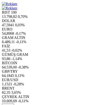
BIST 100
13.798,82
0,70%
DOLAR
47,5941
0,03%
EURO
54,8968
-0,17%
GRAM ALTIN
6.489,11
-0,11%
FAİZ
41,53
-0,02%
GÜMÜŞ GRAM
93,86
-1,14%
BITCOIN
64.539,00
-0,38%
GBP/TRY
64,1845
0,11%
EUR/USD
1,1521
-0,28%
BRENT
82,35
3,65%
ÇEYREK ALTIN
10.609,69
-0,11%